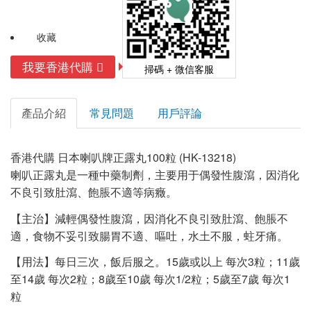
收藏
我要香港代購
掃碼 + 微信客服
產品介紹
常見問題
用戶評論
香港代購 日本喇叭牌正露丸100粒 (HK-13218)
喇叭正露丸是一種中藥制劑，主要用于偶發性腹瀉，因消化
不良引致肚瀉、飽脹不適等病癥。
【主治】減輕偶發性腹瀉，因消化不良引致肚瀉、飽脹不
適，食物不妥引致腸胃不適、嘔吐，水土不服，蛀牙痛。
【用法】每日三次，飯后服之。15歲或以上 每次3粒；11歲
至14歲 每次2粒；8歲至10歲 每次1/2粒；5歲至7歲 每次1
粒