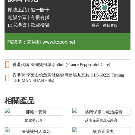
原裝正品 | 假一賠十
電腦小票 | 有根有據
正宗港貨 | 歡迎檢驗
掃碼 + 微信客服
請認準：笨蝌蚪 www.kooox.net
香港代購 法國雙飛藥水50ml (France Peppermint Cure)
香港購 李萬山釣魚牌肚痛健胃整腸丸35粒 (HK-60229 Fishing
LEE MAN SHAN Pills)
相關產品
鄒健平安膏
越南保靈白虎活絡膏