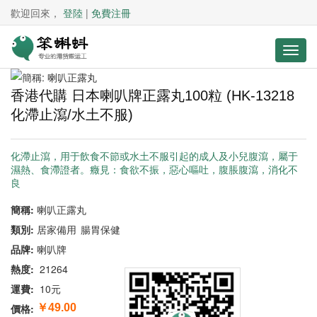
歡迎回來，
登陸
|
免費注冊
香港代購 日本喇叭牌正露丸100粒 (HK-13218
化滯止瀉/水土不服)
化滯止瀉，用于飲食不節或水土不服引起的成人及小兒腹瀉，屬于
濕熱、食滯證者。癥見：食欲不振，惡心嘔吐，腹脹腹瀉，消化不
良
簡稱:
喇叭正露丸
類別:
居家備用
腸胃保健
品牌:
喇叭牌
熱度:
21264
運費:
10元
價格:
￥49.00