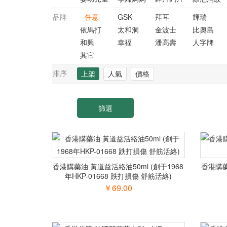
品牌
- 任意 -
GSK
拜耳
輝瑞
依馬打
太和洞
金波士
比奧島
和興
幸福
潘高壽
人字牌
其它
排序
上架
人氣
價格
香港購藥油 黃道益活絡油50ml (創于1968
香港購藥
年HKP-01668 跌打損傷 舒筋活絡)
￥69.00