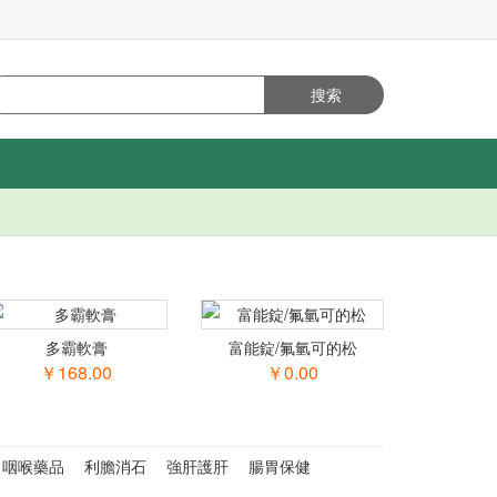
多霸軟膏
富能錠/氟氫可的松
￥168.00
￥0.00
咽喉藥品
利膽消石
強肝護肝
腸胃保健