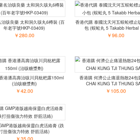
治咳良藥 太和洞久咳丸6樽裝 (百
香港代購 泰國沈天河五蜈蚣標止咳
年老字號HKP-03409)
包 (蜈蚣丸 5 Takabb Herbal P
￥280.00
￥96.00
香港潘高壽治咳川貝枇杷露150ml
香港購 何濟公止痛退熱散24包裝
(治咳糖漿劑)
CHAI KUNG TJI THUNG S
￥42.00
￥105.00
GMP港版越南保靈白虎活絡膏 (跌
打扭傷強力特效 舒筋活絡)
￥35.00