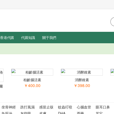
香港代購
代購知識
關于我們
柏齡腦活素
消酵維素
￥400.00
￥398.00
爾
坐骨神經
跌打風濕
感冒止咳
蚊蟲叮咬
心腦血管
眼耳口鼻
魚肝油
灰指甲
皮膚
DHA
西藥
其它