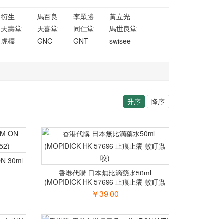
衍生
馬百良
李眾勝
黃立光
天壽堂
天喜堂
同仁堂
馬世良堂
虎標
GNC
GNT
swisee
升序
降序
 30ml
)
香港代購 日本無比滴藥水50ml
(MOPIDICK HK-57696 止痕止癢 蚊叮蟲
咬)
￥39.00