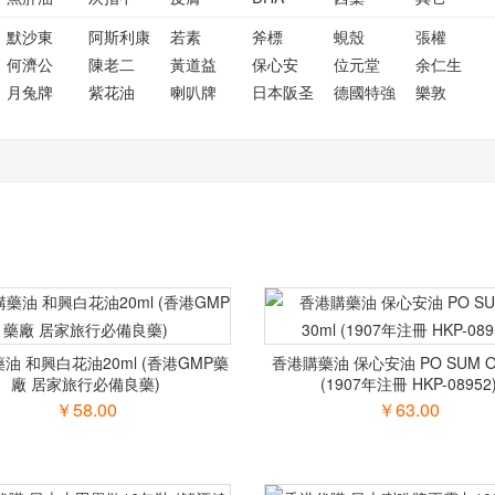
默沙東
阿斯利康
若素
斧標
蜆殼
張權
何濟公
陳老二
黃道益
保心安
位元堂
余仁生
月兔牌
紫花油
喇叭牌
日本阪圣
德國特強
樂敦
油 和興白花油20ml (香港GMP藥
香港購藥油 保心安油 PO SUM ON
廠 居家旅行必備良藥)
(1907年注冊 HKP-08952
￥58.00
￥63.00