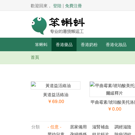
歡迎回來，
登陸
|
免費注冊
笨蝌蚪
香港藥品
香港奶粉
香港化妝品
首頁
你在這里
黃道益活絡油
￥69.00
甲曲霉素/琥珀酸美托洛
緩釋片
￥0.00
分類
- 任意 -
居家備用
滋腎補血
調經滋陰
嬰幼兒童
孕婦媽媽
鋅片鈣片
除疤消紋