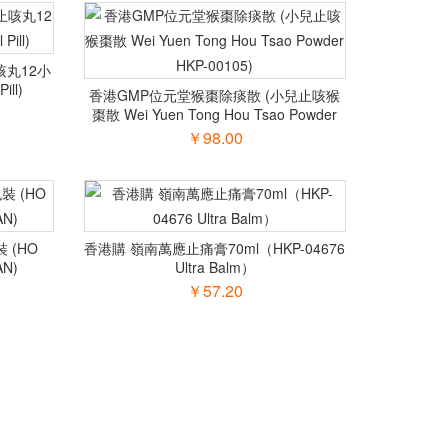
丸12小
ill)
香港GMP位元堂猴棗除痰散 (小兒止咳猴
棗散 Wei Yuen Tong Hou Tsao Powder
HKP-00105)
￥98.00
 (HO
香港購 嶺南萬應止痛膏70ml（HKP-04676
AN)
Ultra Balm）
￥57.20