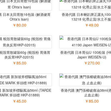
 日本太田胃散16包裝 (解酒健胃
香港代購 日本喇叭牌正露丸100粒 
Ohta's Isan)
13218 化滯止瀉/水土不服
￥80.00
￥49.00
蜆殼胃散罐裝60g (蜆殼粉 胃痛胃
香港代購 日本胃仙U 100粒裝 (HK
炎反胃HKP-02015)
Japen WEISEN-U)
￥85.00
￥270.00
 新加坡斧標驅風油56ml (TARDE
香港代購 澳門張權破痛油38ml(
MARK 斧頭標 HKP-01889)
止血止痛)
￥45.00
￥85.00