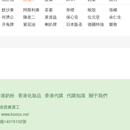
默沙東
阿斯利康
若素
斧標
蜆殼
張權
何濟公
陳老二
黃道益
保心安
位元堂
余仁生
月兔牌
紫花油
喇叭牌
日本阪圣
德國特強
樂敦
香港奶粉
香港化妝品
香港代購
代購知識
關于我們
的港貨搬運工
：
www.kooox.net
備14015102號