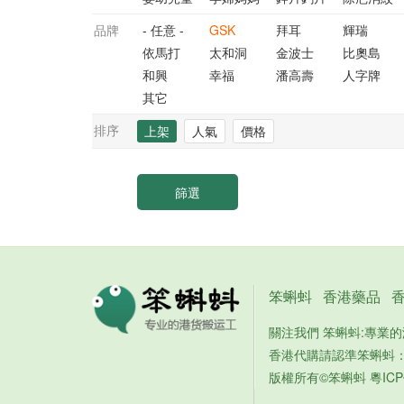
品牌
- 任意 -
GSK
拜耳
輝瑞
依馬打
太和洞
金波士
比奧島
和興
幸福
潘高壽
人字牌
其它
排序
上架
人氣
價格
笨蝌蚪
香港藥品
關注我們 笨蝌蚪:專業
香港代購請認準笨蝌蚪
版權所有©笨蝌蚪
粵ICP