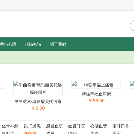
香港代購
代購知識
關于我們
特強幸福止痛素
￥58.00
甲曲霉素/琥珀酸美托洛爾
緩釋片
￥0.00
坐骨神經
跌打風濕
感冒止咳
蚊蟲叮咬
心腦血管
眼耳口鼻
魚肝油
灰指甲
皮膚
DHA
西藥
其它