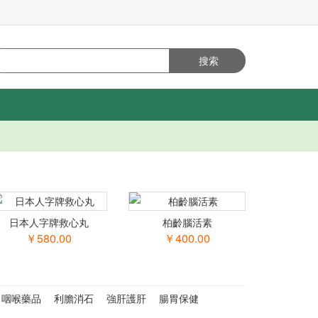
日本人字牌救心丸
柏齡腦活素
￥580.00
￥400.00
咽喉藥品
利膽消石
強肝護肝
腸胃保健