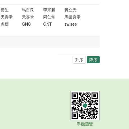
衍生
馬百良
李眾勝
黃立光
天壽堂
天喜堂
同仁堂
馬世良堂
虎標
GNC
GNT
swisee
升序
降序
手機瀏覽