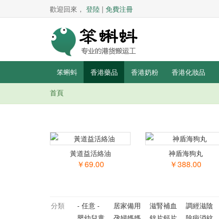
歡迎回來，
登陸
|
免費注冊
笨蝌蚪
香港藥品
香港奶粉
香港化妝品
首頁
你在這里
黃道益活絡油
神盾海狗丸
￥69.00
￥388.00
分類
- 任意 -
居家備用
滋腎補血
調經滋陰
嬰幼兒童
孕婦媽媽
鋅片鈣片
除疤消紋