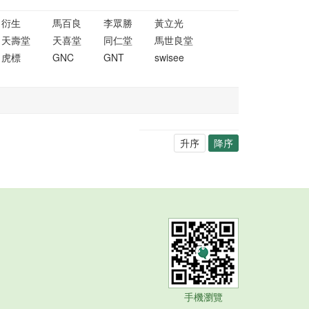
衍生
馬百良
李眾勝
黃立光
天壽堂
天喜堂
同仁堂
馬世良堂
虎標
GNC
GNT
swisee
升序
降序
手機瀏覽