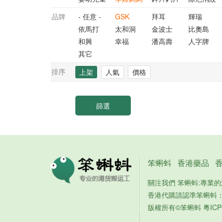
品牌
- 任意 -
GSK
拜耳
輝瑞
依馬打
太和洞
金波士
比奧島
和興
幸福
潘高壽
人字牌
其它
排序
上架
人氣
價格
笨蝌蚪
香港藥品
關注我們 笨蝌蚪:專業
香港代購請認準笨蝌蚪
版權所有©笨蝌蚪
粵ICP