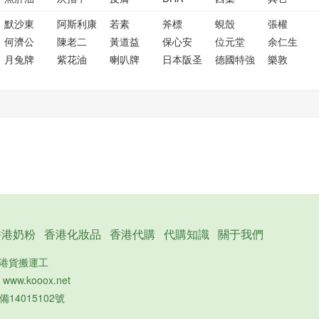
默沙東
阿斯利康
若素
斧標
蜆殼
張權
何濟公
陳老二
黃道益
保心安
位元堂
余仁生
月兔牌
紫花油
喇叭牌
日本阪圣
德國特強
樂敦
香港奶粉
香港化妝品
香港代購
代購知識
關于我們
的港貨搬運工
：
www.kooox.net
備14015102號