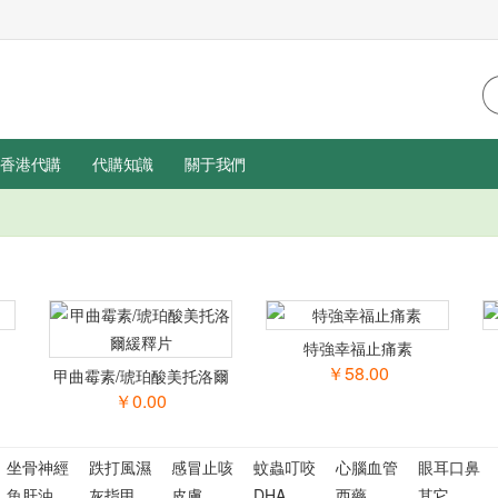
香港代購
代購知識
關于我們
特強幸福止痛素
￥58.00
甲曲霉素/琥珀酸美托洛爾
緩釋片
￥0.00
坐骨神經
跌打風濕
感冒止咳
蚊蟲叮咬
心腦血管
眼耳口鼻
魚肝油
灰指甲
皮膚
DHA
西藥
其它