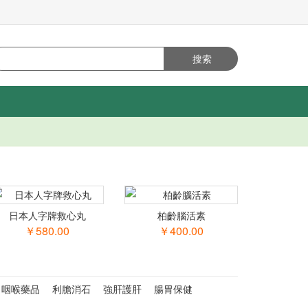
日本人字牌救心丸
柏齡腦活素
￥580.00
￥400.00
咽喉藥品
利膽消石
強肝護肝
腸胃保健