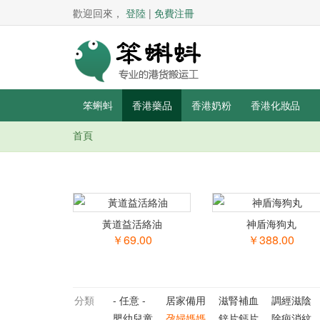
歡迎回來，
登陸
|
免費注冊
笨蝌蚪
香港藥品
香港奶粉
香港化妝品
首頁
你在這里
黃道益活絡油
神盾海狗丸
￥69.00
￥388.00
分類
- 任意 -
居家備用
滋腎補血
調經滋陰
嬰幼兒童
孕婦媽媽
鋅片鈣片
除疤消紋