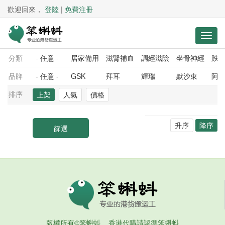
歡迎回來，
登陸
|
免費注冊
分類
- 任意 -
居家備用
滋腎補血
調經滋陰
坐骨神經
跌
品牌
- 任意 -
GSK
拜耳
輝瑞
默沙東
阿
排序
上架
人氣
價格
升序
降序
版權所有©笨蝌蚪 香港代購請認準笨蝌蚪