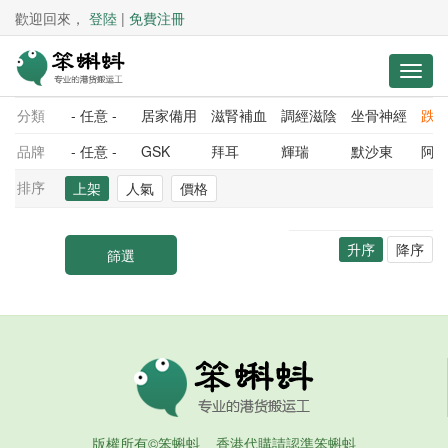
歡迎回來，
登陸
|
免費注冊
分類
- 任意 -
居家備用
滋腎補血
調經滋陰
坐骨神經
跌
品牌
- 任意 -
GSK
拜耳
輝瑞
默沙東
阿
排序
上架
人氣
價格
升序
降序
版權所有©笨蝌蚪 香港代購請認準笨蝌蚪