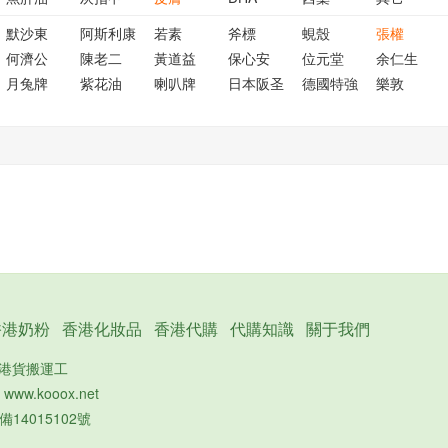
默沙東
阿斯利康
若素
斧標
蜆殼
張權
何濟公
陳老二
黃道益
保心安
位元堂
余仁生
月兔牌
紫花油
喇叭牌
日本阪圣
德國特強
樂敦
香港奶粉
香港化妝品
香港代購
代購知識
關于我們
的港貨搬運工
：
www.kooox.net
備14015102號