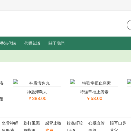
香港代購
代購知識
關于我們
神盾海狗丸
特強幸福止痛素
￥388.00
￥58.00
爾
坐骨神經
跌打風濕
感冒止咳
蚊蟲叮咬
心腦血管
眼耳口鼻
魚肝油
灰指甲
皮膚
DHA
西藥
其它