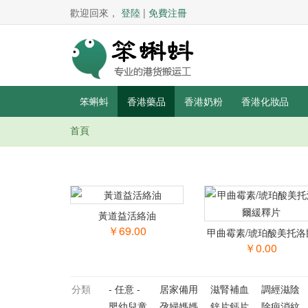
歡迎回來，
登陸
|
免費注冊
笨蝌蚪
香港藥品
香港奶粉
香港化妝品
首頁
你在這里
黃道益活絡油
￥69.00
甲曲霉素/琥珀酸美托洛
緩釋片
￥0.00
分類
- 任意 -
居家備用
滋腎補血
調經滋陰
嬰幼兒童
孕婦媽媽
鋅片鈣片
除疤消紋