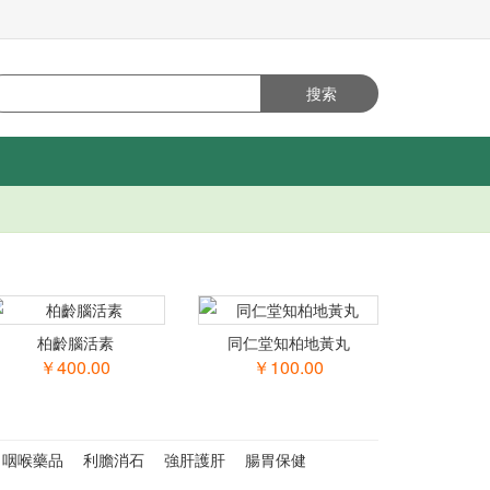
柏齡腦活素
同仁堂知柏地黃丸
￥400.00
￥100.00
咽喉藥品
利膽消石
強肝護肝
腸胃保健