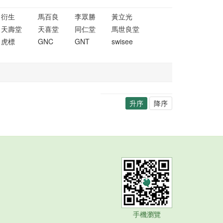
衍生
馬百良
李眾勝
黃立光
天壽堂
天喜堂
同仁堂
馬世良堂
虎標
GNC
GNT
swisee
升序
降序
手機瀏覽