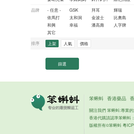
品牌
- 任意 -
GSK
拜耳
輝瑞
依馬打
太和洞
金波士
比奧島
和興
幸福
潘高壽
人字牌
其它
排序
上架
人氣
價格
笨蝌蚪
香港藥品
關注我們 笨蝌蚪:專業
香港代購請認準笨蝌蚪
版權所有©笨蝌蚪
粵ICP