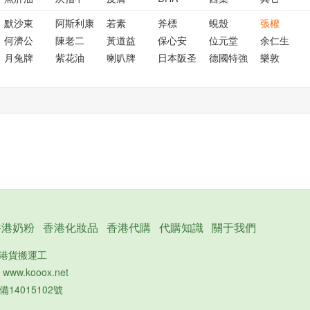
默沙東
阿斯利康
若素
斧標
蜆殼
張權
何濟公
陳老二
黃道益
保心安
位元堂
余仁生
月兔牌
紫花油
喇叭牌
日本阪圣
德國特強
樂敦
香港奶粉
香港化妝品
香港代購
代購知識
關于我們
的港貨搬運工
：
www.kooox.net
備14015102號