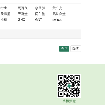
衍生
馬百良
李眾勝
黃立光
天壽堂
天喜堂
同仁堂
馬世良堂
虎標
GNC
GNT
swisee
升序
降序
手機瀏覽