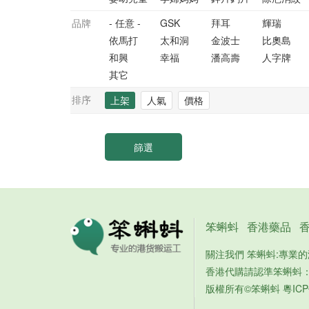
品牌
- 任意 -
GSK
拜耳
輝瑞
依馬打
太和洞
金波士
比奧島
和興
幸福
潘高壽
人字牌
其它
排序
上架
人氣
價格
笨蝌蚪
香港藥品
關注我們 笨蝌蚪:專業
香港代購請認準笨蝌蚪
版權所有©笨蝌蚪
粵ICP