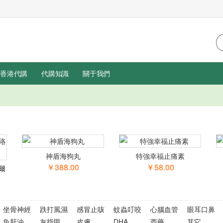
香港代購
代購知識
關于我們
神盾海狗丸
特強幸福止痛素
￥388.00
￥58.00
爾
坐骨神經
跌打風濕
感冒止咳
蚊蟲叮咬
心腦血管
眼耳口鼻
魚肝油
灰指甲
皮膚
DHA
西藥
其它