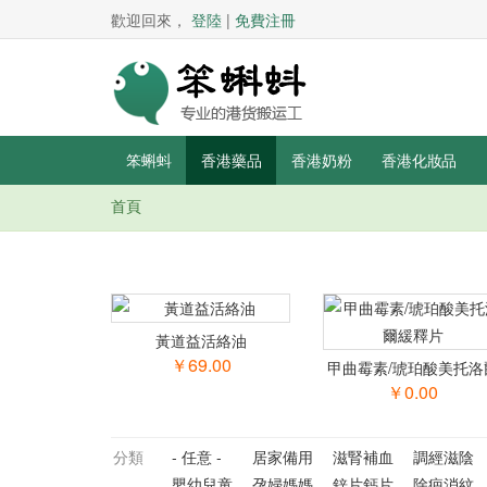
歡迎回來，
登陸
|
免費注冊
笨蝌蚪
香港藥品
香港奶粉
香港化妝品
首頁
你在這里
黃道益活絡油
￥69.00
甲曲霉素/琥珀酸美托洛
緩釋片
￥0.00
分類
- 任意 -
居家備用
滋腎補血
調經滋陰
嬰幼兒童
孕婦媽媽
鋅片鈣片
除疤消紋