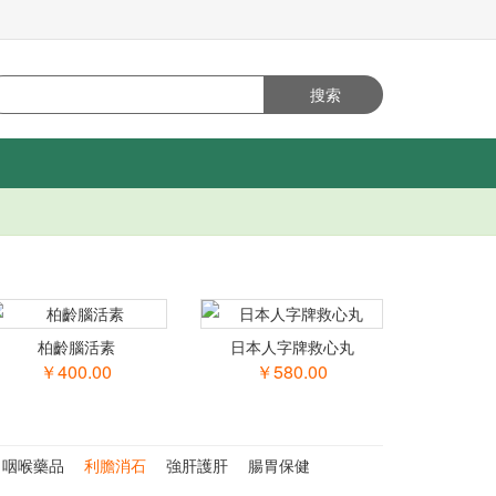
柏齡腦活素
日本人字牌救心丸
￥400.00
￥580.00
咽喉藥品
利膽消石
強肝護肝
腸胃保健