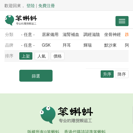
歡迎回來，
登陸
|
免費注冊
分類
- 任意 -
居家備用
滋腎補血
調經滋陰
坐骨神經
跌
品牌
- 任意 -
GSK
拜耳
輝瑞
默沙東
阿
排序
上架
人氣
價格
升序
降序
版權所有©笨蝌蚪 香港代購請認準笨蝌蚪