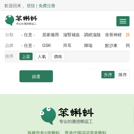
歡迎回來，
登陸
|
免費注冊
分類
- 任意 -
居家備用
滋腎補血
調經滋陰
坐骨神經
跌
品牌
- 任意 -
GSK
拜耳
輝瑞
默沙東
阿
排序
上架
人氣
價格
升序
降序
版權所有©笨蝌蚪 香港代購請認準笨蝌蚪