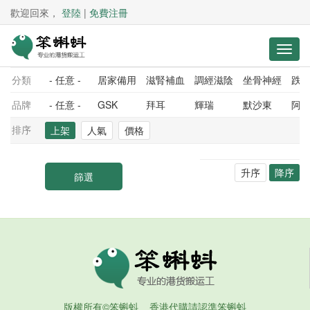
歡迎回來，
登陸
|
免費注冊
分類
- 任意 -
居家備用
滋腎補血
調經滋陰
坐骨神經
跌
品牌
- 任意 -
GSK
拜耳
輝瑞
默沙東
阿
排序
上架
人氣
價格
升序
降序
版權所有©笨蝌蚪 香港代購請認準笨蝌蚪