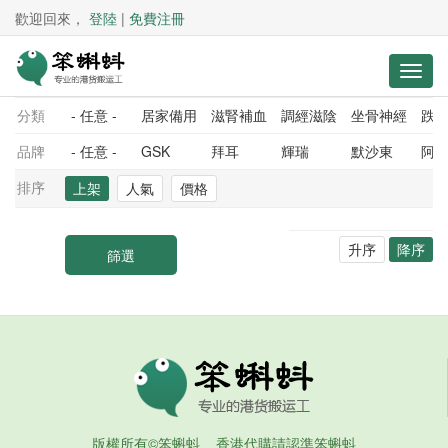
歡迎回來，
登陸
|
免費注冊
分類
- 任意 -
居家備用
滋腎補血
調經滋陰
坐骨神經
跌
品牌
- 任意 -
GSK
拜耳
輝瑞
默沙東
阿
排序
上架
人氣
價格
升序
降序
版權所有©笨蝌蚪 香港代購請認準笨蝌蚪