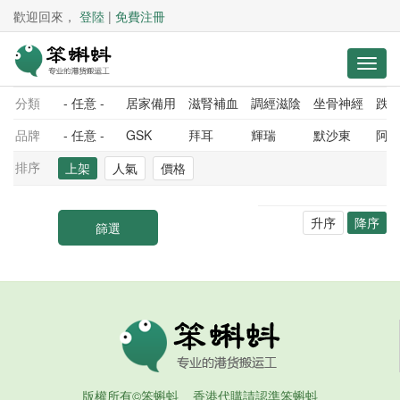
歡迎回來，
登陸
|
免費注冊
分類
- 任意 -
居家備用
滋腎補血
調經滋陰
坐骨神經
跌
品牌
- 任意 -
GSK
拜耳
輝瑞
默沙東
阿
排序
上架
人氣
價格
升序
降序
版權所有©笨蝌蚪 香港代購請認準笨蝌蚪