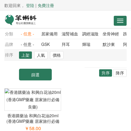
歡迎回來，
登陸
|
免費注冊
分類
- 任意 -
居家備用
滋腎補血
調經滋陰
坐骨神經
跌
品牌
- 任意 -
GSK
拜耳
輝瑞
默沙東
阿
排序
上架
人氣
價格
升序
降序
香港購藥油 和興白花油20ml
(香港GMP藥廠 居家旅行必備
良藥)
￥58.00