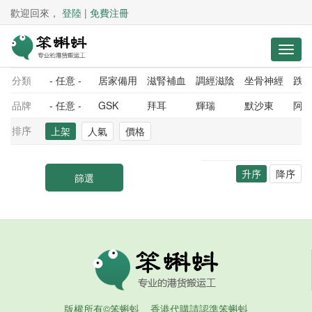
歡迎回來，
登陸
|
免費注冊
分類
- 任意 -
居家備用
滋腎補血
調經滋陰
坐骨神經
跌
品牌
- 任意 -
GSK
拜耳
輝瑞
默沙東
阿
排序
上架
人氣
價格
升序
降序
版權所有©笨蝌蚪 香港代購請認準笨蝌蚪