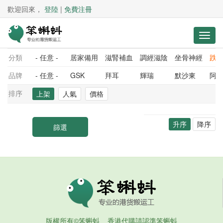
歡迎回來，
登陸
|
免費注冊
分類
- 任意 -
居家備用
滋腎補血
調經滋陰
坐骨神經
跌
品牌
- 任意 -
GSK
拜耳
輝瑞
默沙東
阿
排序
上架
人氣
價格
升序
降序
版權所有©笨蝌蚪 香港代購請認準笨蝌蚪