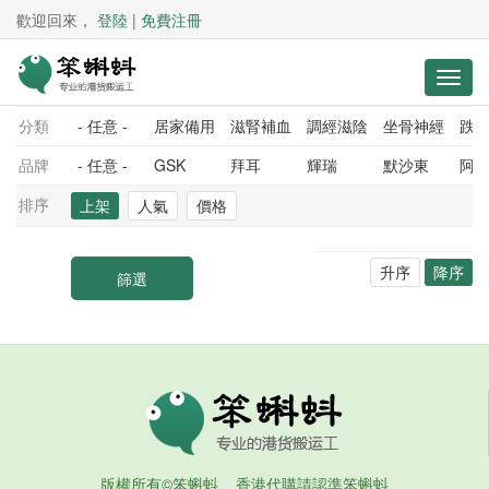
歡迎回來，
登陸
|
免費注冊
分類
- 任意 -
居家備用
滋腎補血
調經滋陰
坐骨神經
跌
品牌
- 任意 -
GSK
拜耳
輝瑞
默沙東
阿
排序
上架
人氣
價格
升序
降序
版權所有©笨蝌蚪 香港代購請認準笨蝌蚪