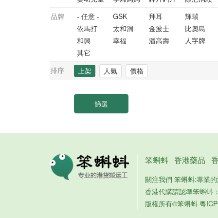
品牌
- 任意 -
GSK
拜耳
輝瑞
依馬打
太和洞
金波士
比奧島
和興
幸福
潘高壽
人字牌
其它
排序
上架
人氣
價格
笨蝌蚪
香港藥品
關注我們 笨蝌蚪:專業
香港代購請認準笨蝌蚪
版權所有©笨蝌蚪
粵ICP