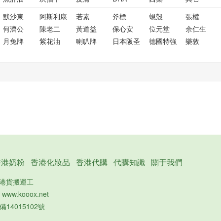
默沙東
阿斯利康
若素
斧標
蜆殼
張權
何濟公
陳老二
黃道益
保心安
位元堂
余仁生
月兔牌
紫花油
喇叭牌
日本阪圣
德國特強
樂敦
香港奶粉
香港化妝品
香港代購
代購知識
關于我們
的港貨搬運工
：
www.kooox.net
備14015102號