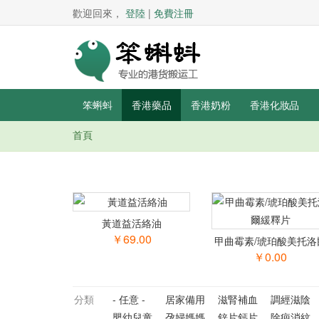
歡迎回來，
登陸
|
免費注冊
笨蝌蚪
香港藥品
香港奶粉
香港化妝品
首頁
你在這里
黃道益活絡油
￥69.00
甲曲霉素/琥珀酸美托洛
緩釋片
￥0.00
分類
- 任意 -
居家備用
滋腎補血
調經滋陰
嬰幼兒童
孕婦媽媽
鋅片鈣片
除疤消紋