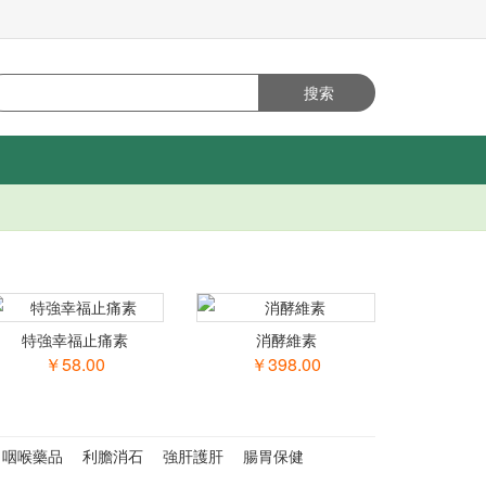
特強幸福止痛素
消酵維素
￥58.00
￥398.00
咽喉藥品
利膽消石
強肝護肝
腸胃保健