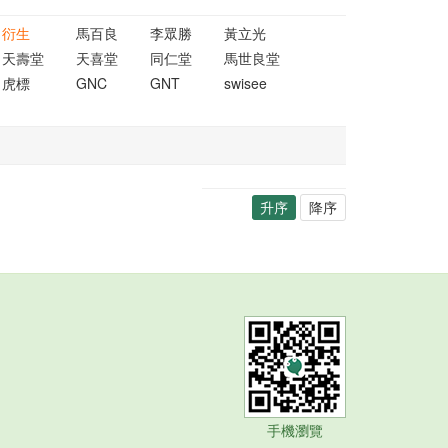
衍生
馬百良
李眾勝
黃立光
天壽堂
天喜堂
同仁堂
馬世良堂
虎標
GNC
GNT
swisee
升序
降序
手機瀏覽