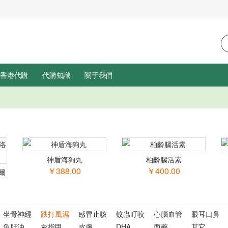
香港代購
代購知識
關于我們
神盾海狗丸
柏齡腦活素
￥388.00
￥400.00
爾
坐骨神經
跌打風濕
感冒止咳
蚊蟲叮咬
心腦血管
眼耳口鼻
魚肝油
灰指甲
皮膚
DHA
西藥
其它